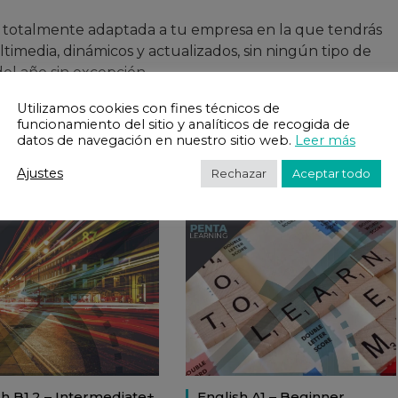
 totalmente adaptada a tu empresa en la que tendrás
imedia, dinámicos y actualizados, sin ningún tipo de
 del año sin excepción.
Utilizamos cookies con fines técnicos de
ra mayor prueba de éxito ya que más del 90% de
funcionamiento del sitio y analíticos de recogida de
satisfactoriamente.
datos de navegación en nuestro sitio web.
Leer más
Ajustes
Rechazar
Aceptar todo
sh B1.2 – Intermediate+
English A1 – Beginner