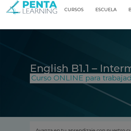
CURSOS
ESCUELA
English B1.1 – Inte
Curso ONLINE para trabaja
Avanza en tu aprendizaje con nuestro cu