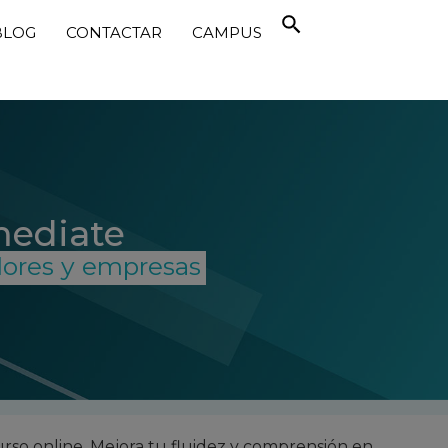
BLOG
CONTACTAR
CAMPUS
rmediate
dores y empresas
rso online. Mejora tu fluidez y comprensión en