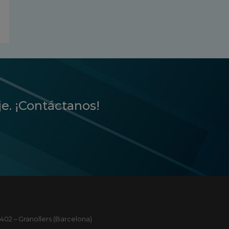
je. ¡Contáctanos!
402 – Granollers (Barcelona)