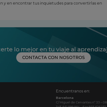
ón y en encontrar tus inquietudes para convertirlas en
te lo mejor en tu viaje al aprendiza
CONTACTA CON NOSOTROS
Encuentranos en:
Barcelona
C/ Miguel de Cervantes nº 33 – 08
Telf. 931 599 954 – Fax 935 626 137