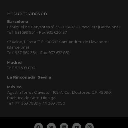
Encuentranos en:
Barcelona
C/ Miguel de Cervantes nº 33 – 08402 – Granollers (Barcelona)
Telf. 931 599 954 – Fax 935 626 137
C/ Xaloc, 1. Esc A 1º 1ª – 08392 Sant Andreu de Llavaneres
(Barcelona)
Telf. 937 664 354 – Fax: 937 672 852
Madrid
Telf. 911 599 893
La Rinconada, Sevilla
México
Agustín Torres Cravioto #102-A, Col. Doctores, C.P. 42090,
Pachuca de Soto, Hidalgo
Telf. 771 369 7089 y 771 369 7090