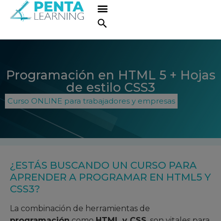
Programación en HTML 5 + Hojas
de estilo CSS3
Curso ONLINE para trabajadores y empresas
¿ESTÁS BUSCANDO UN CURSO PARA
APRENDER A PROGRAMAR EN HTML5 Y
CSS3?
La combinación de herramientas de
programación
como
HTML y CSS
, son vitales para