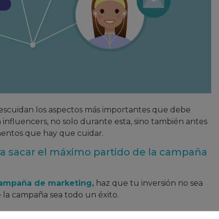
escuidan los aspectos más importantes que debe
fluencers, no solo durante esta, sino también antes
mentos que hay que cuidar.
ra sacar el máximo partido de la campaña
ampaña de marketing,
haz que tu inversión no sea
e la campaña sea todo un éxito.