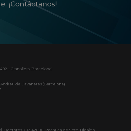
je. ¡Contáctanos!
402 – Granollers (Barcelona)
ant Andreu de Llavaneres (Barcelona)
2
Col. Doctores, C.P. 42090, Pachuca de Soto, Hidalgo