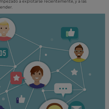
mpezado a explotarse recientemente, y a las
ender.