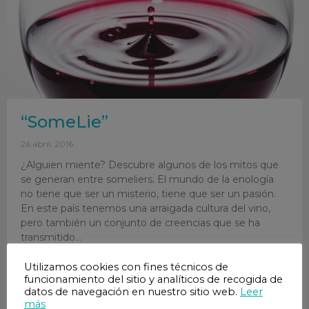
“SomeLie”
26 abril, 2016
¿Alguien miente? Descubre algunos de los mitos que
se generan entre someliers. El mundo de la enología
no tiene que ser un misterio, tiene que ser un pasión.
En este país tenemos una arraigada cultura del vino,
pero también un conjunto de creencias que se ha
transmitido
Utilizamos cookies con fines técnicos de
funcionamiento del sitio y analíticos de recogida de
datos de navegación en nuestro sitio web.
Leer
más