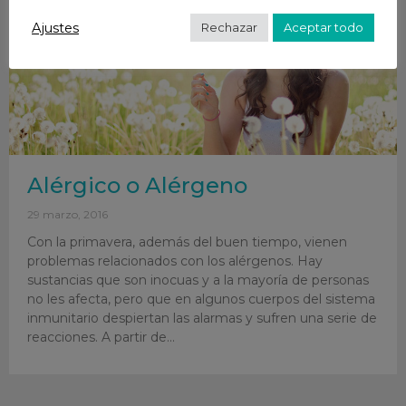
Ajustes
Rechazar
Aceptar todo
Alérgico o Alérgeno
29 marzo, 2016
Con la primavera, además del buen tiempo, vienen
problemas relacionados con los alérgenos. Hay
sustancias que son inocuas y a la mayoría de personas
no les afecta, pero que en algunos cuerpos del sistema
inmunitario despiertan las alarmas y sufren una serie de
reacciones. A partir de