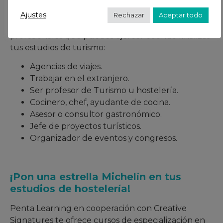
Salidas profesionales
Ajustes
Rechazar
Aceptar todo
A continuación te enumeramos diferentes salidas
profesionales que puedes ejercer cuando finalizas
tus estudios de turismo:
Agencias de viajes.
Trabajar en el extranjero.
Ser profesor de Turismo u hostelería.
Cocinero, chef, ayudante de cocina.
Asesor o consultor gastronómico.
Jefe de proyectos turísticos.
Organizador de eventos y congresos.
¡Pon una estrella Michelín en tus
estudios de hostelería!
Penta Learning en cooperación con Creative
Signatures te ofrece cursos de especialización en