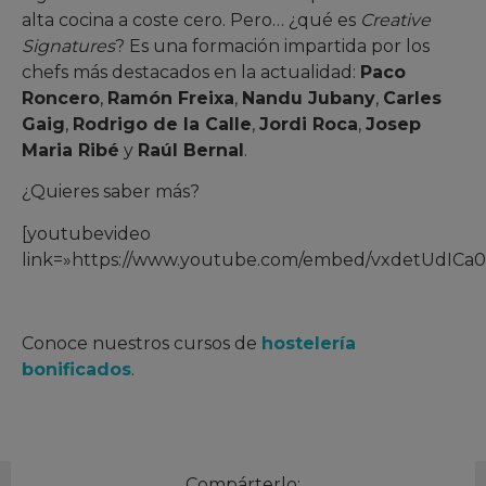
alta cocina a coste cero. Pero… ¿qué es
Creative
Signatures
? Es una formación impartida por los
chefs más destacados en la actualidad:
Paco
Roncero
,
Ramón Freixa
,
Nandu Jubany
,
Carles
Gaig
,
Rodrigo de la Calle
,
Jordi Roca
,
Josep
Maria Ribé
y
Raúl Bernal
.
¿Quieres saber más?
[youtubevideo
link=»https://www.youtube.com/embed/vxdetUdICa0
Conoce nuestros cursos de
hostelería
bonificados
.
Compárterlo: