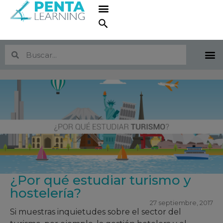
¿Por qué estudiar turismo y
hostelería?
27 septiembre, 2017
Si muestras inquietudes sobre el sector del