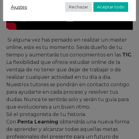
Ajustes
Rechazar
Aceptar todo
Si alguna vez has pensado en realizar un master
online, este es tu momento. Serás dueño de tu
tiempo y aumentarás tus conocimientos en las
TIC
.
La flexibilidad que ofrece estudiar online de la
ventaja de no tener que dejar de trabajar o de
realizar cualquier actividad en tu día a día.
Nuestros tutores se pondrán en contacto contigo
para ayudarte en cada proceso y resolver tus
dudas. Nunca te sentirás solo y serán tu guía para
que evoluciones a un buen ritmo.
Sé el protagonista de tu historia.
Con
Penta Learning
obtendrás una nueva forma
de aprender y alcanzar todas aquellas metas
profesionales del presente para un futuro de