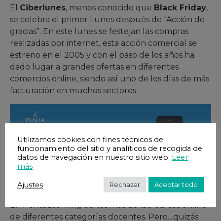
El
Ciberlunes
, menos conocido que
Black Friday
,
se celebra el primer Lunes después de “Acción de
gracias”. En este lunes se festejan las compras
realizadas por internet, esta acción comercial se
estreno en el 2005 y con el paso de los años ha
dado lugar a grandes ofertas en diferentes
comercios online, siendo así uno de los días de más
facturación en muchos sectores.
Utilizamos cookies con fines técnicos de
funcionamiento del sitio y analíticos de recogida de
datos de navegación en nuestro sitio web.
Leer
más
Ajustes
Rechazar
Aceptar todo
Recuerda que:
En PentaLearning tienes más de 150 cursos online
de diferentes categorías docentes. Pero…quizás