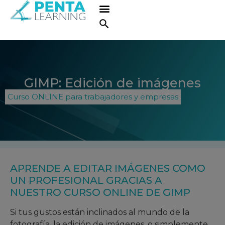
GIMP: Edición de imágenes
Curso ONLINE para trabajadores y empresas
APRENDE A EDITAR IMÁGENES COMO
UN PROFESIONAL GRACIAS A
NUESTRO CURSO ONLINE DE GIMP
Si tus gustos están inclinados al mundo de la
fotografía, la edición de imágenes, o simplemente