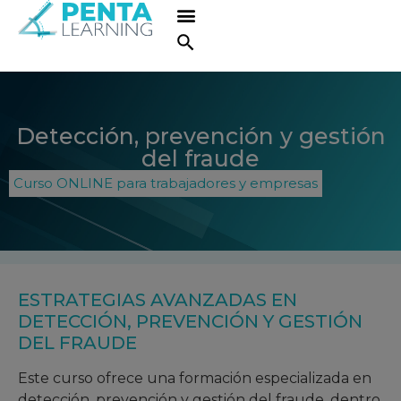
Detección, prevención y gestión
del fraude
Curso ONLINE para trabajadores y empresas
ESTRATEGIAS AVANZADAS EN
DETECCIÓN, PREVENCIÓN Y GESTIÓN
DEL FRAUDE
Este curso ofrece una formación especializada en
detección, prevención y gestión del fraude, dentro