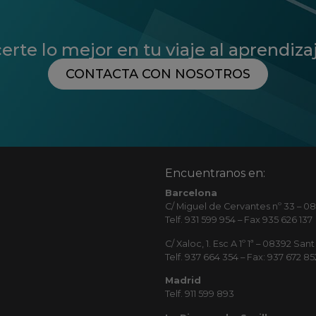
te lo mejor en tu viaje al aprendiza
CONTACTA CON NOSOTROS
Encuentranos en:
Barcelona
C/ Miguel de Cervantes nº 33 – 08
Telf. 931 599 954 – Fax 935 626 137
C/ Xaloc, 1. Esc A 1º 1ª – 08392 S
Telf. 937 664 354 – Fax: 937 672 85
Madrid
Telf. 911 599 893