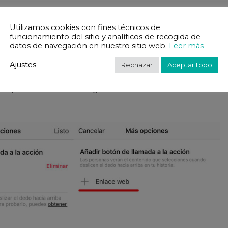
ies?
Utilizamos cookies con fines técnicos de
funcionamiento del sitio y analíticos de recogida de
ores
es normal que no lo hayas visto, ya que está
datos de navegación en nuestro sitio web.
Leer más
s usuarios que sus seguidores sean superiores a
10K
.
 el
story,
verás en la parte superior derecha de la
Ajustes
Rechazar
Aceptar todo
 el que podrás poner tu dirección web,
landing
,
ra potenciar tu estrategia en las RRSS.