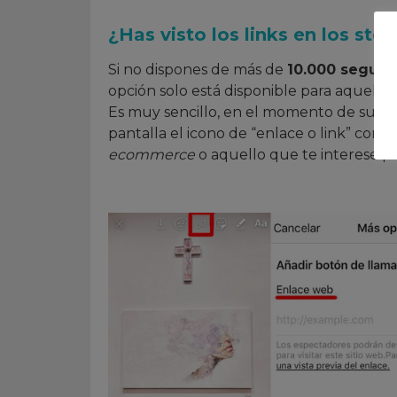
¿Has visto los links en los stor
Si no dispones de más de
10.000 seguid
opción solo está disponible para aquello
Es muy sencillo, en el momento de subir
pantalla el icono de “enlace o link” con
ecommerce
o aquello que te interese pa