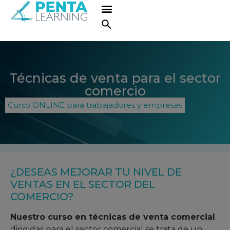
Técnicas de venta para el sector
comercio
Curso ONLINE para trabajadores y empresas
¿DESEAS MEJORAR TU NIVEL DE
VENTAS EN EL SECTOR DEL
COMERCIO?
Nuestro curso en técnicas de venta comercial
dirigidas para el sector comercial se trata de un