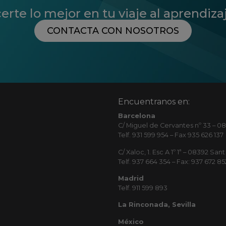
te lo mejor en tu viaje al aprendiza
CONTACTA CON NOSOTROS
Encuentranos en:
Barcelona
C/ Miguel de Cervantes nº 33 – 08
Telf. 931 599 954 – Fax 935 626 137
C/ Xaloc, 1. Esc A 1º 1ª – 08392 S
Telf. 937 664 354 – Fax: 937 672 85
Madrid
Telf. 911 599 893
La Rinconada, Sevilla
México