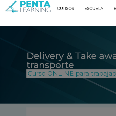
CURSOS
ESCUELA
Delivery & Take aw
transporte
Curso ONLINE para trabaja