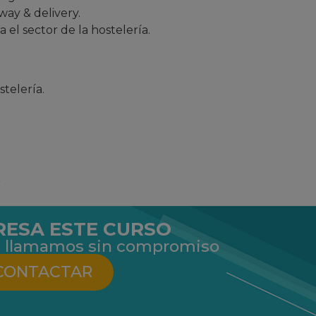
way & delivery.
 el sector de la hostelería.
telería.
.
r
RESA ESTE CURSO
 te llamamos sin compromiso
CONTACTAR