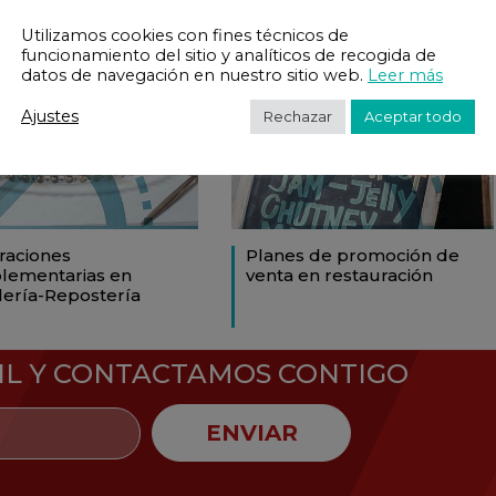
Utilizamos cookies con fines técnicos de
funcionamiento del sitio y analíticos de recogida de
datos de navegación en nuestro sitio web.
Leer más
Ajustes
Rechazar
Aceptar todo
raciones
Planes de promoción de
lementarias en
venta en restauración
lería-Repostería
IL Y CONTACTAMOS CONTIGO
ENVIAR