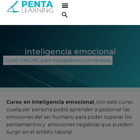
Inteligencia emocional
Curso ONLINE para trabajadores y empresas
Curso en inteligencia emocional
, con este curso
cualquier persona podrá aprender a gestionar las
emociones del ser humano para poder superar los
pensamientos y emociones negativas que pueden
surgir en el ámbito laboral.