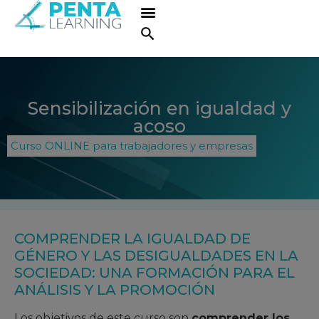
Sensibilización en igualdad y
acoso
Curso ONLINE para trabajadores y empresas
COMPRENDER LA IGUALDAD DE
GÉNERO Y LAS DESIGUALDADES EN LA
SOCIEDAD: UNA FORMACIÓN PARA EL
ANÁLISIS Y LA PROMOCIÓN
Los objetivos de este curso son
comprender los