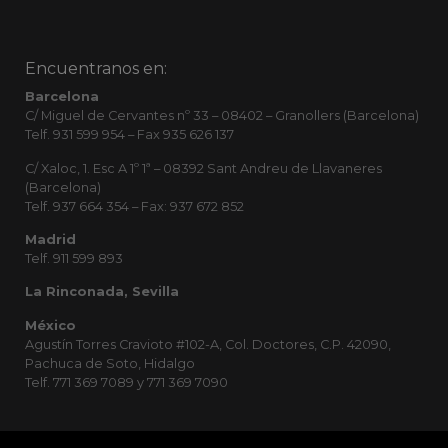
Encuentranos en:
Barcelona
C/ Miguel de Cervantes nº 33 – 08402 – Granollers (Barcelona)
Telf. 931 599 954 – Fax 935 626 137
C/ Xaloc, 1. Esc A 1º 1ª – 08392 Sant Andreu de Llavaneres
(Barcelona)
Telf. 937 664 354 – Fax: 937 672 852
Madrid
Telf. 911 599 893
La Rinconada, Sevilla
México
Agustín Torres Cravioto #102-A, Col. Doctores, C.P. 42090,
Pachuca de Soto, Hidalgo
Telf. 771 369 7089 y 771 369 7090