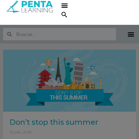
Don’t stop this summer
13 julio, 2016