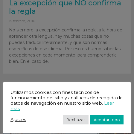
La excepción que NO confirma
la regla
15 febrero, 2016
No siempre la excepción confirma la regla, a la hora de
aprender otra lengua, hay muchas cosas que no
puedes traducir literalmente, y que son normas
especificas de ese idioma. Por eso es bueno saber las
excepciones en cada momento, para comprenderla
bien. En el caso de
Utilizamos cookies con fines técnicos de
funcionamiento del sitio y analíticos de recogida de
datos de navegación en nuestro sitio web.
Leer
más
Ajustes
Rechazar
Aceptar todo