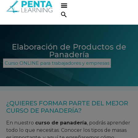
Elaboración de Productos de
Panadería
Curso ONLINE para trabajadores y empresas
¿QUIERES FORMAR PARTE DEL MEJOR
CURSO DE PANADERÍA?
En nuestro
curso de panadería
, podrás aprender
todo lo que necesitas. Conocer los tipos de masas
es importante, y aquí te enseñaremos cómo