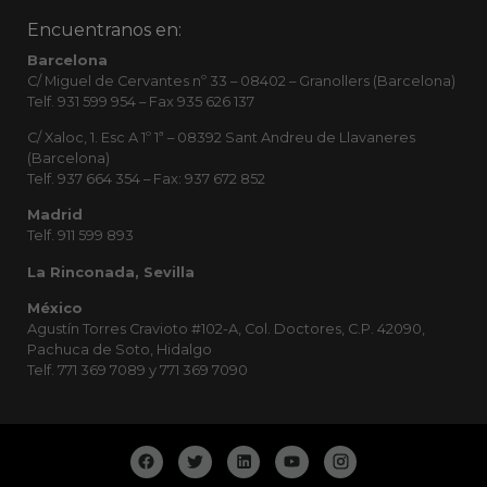
Encuentranos en:
Barcelona
C/ Miguel de Cervantes nº 33 – 08402 – Granollers (Barcelona)
Telf. 931 599 954 – Fax 935 626 137
C/ Xaloc, 1. Esc A 1º 1ª – 08392 Sant Andreu de Llavaneres
(Barcelona)
Telf. 937 664 354 – Fax: 937 672 852
Madrid
Telf. 911 599 893
La Rinconada, Sevilla
México
Agustín Torres Cravioto #102-A, Col. Doctores, C.P. 42090,
Pachuca de Soto, Hidalgo
Telf. 771 369 7089 y 771 369 7090