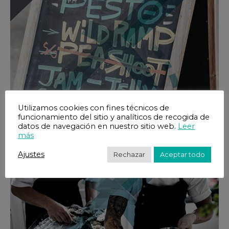
Planes de promoción de venta en restauración
Utilizamos cookies con fines técnicos de
funcionamiento del sitio y analíticos de recogida de
datos de navegación en nuestro sitio web.
Leer
más
Ajustes
Rechazar
Aceptar todo