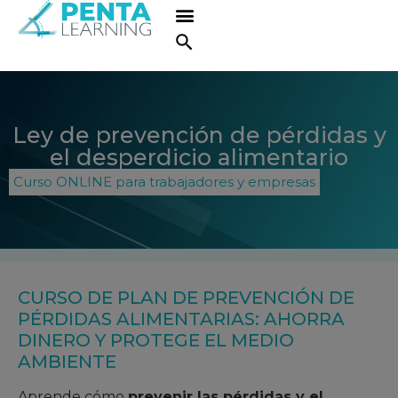
Ley de prevención de pérdidas y
el desperdicio alimentario
Curso ONLINE para trabajadores y empresas
CURSO DE PLAN DE PREVENCIÓN DE
PÉRDIDAS ALIMENTARIAS: AHORRA
DINERO Y PROTEGE EL MEDIO
AMBIENTE
Aprende cómo
prevenir las pérdidas y el