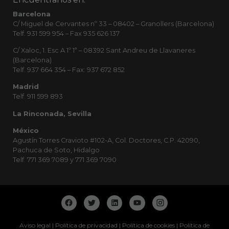
Barcelona
C/ Miguel de Cervantes nº 33 – 08402 – Granollers (Barcelona)
Telf. 931 599 954 – Fax 935 626 137
C/ Xaloc, 1. Esc A 1º 1ª – 08392 Sant Andreu de Llavaneres
(Barcelona)
Telf. 937 664 354 – Fax: 937 672 852
Madrid
Telf. 911 599 893
La Rinconada, Sevilla
México
Agustín Torres Cravioto #102-A, Col. Doctores, C.P. 42090,
Pachuca de Soto, Hidalgo
Telf. 771 369 7089 y 771 369 7090
Aviso legal
|
Política de privacidad
|
Política de cookies
|
Política de