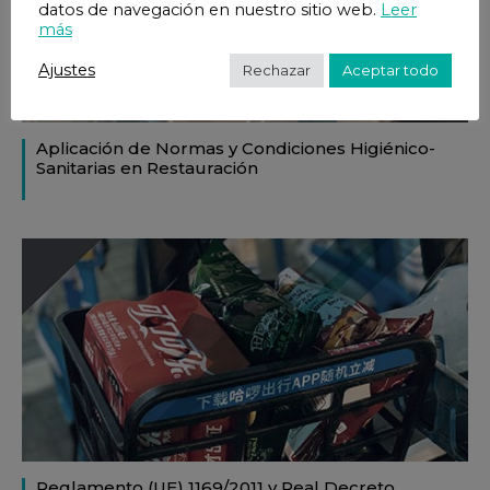
datos de navegación en nuestro sitio web.
Leer
más
Ajustes
Rechazar
Aceptar todo
Aplicación de Normas y Condiciones Higiénico-
Sanitarias en Restauración
Reglamento (UE) 1169/2011 y Real Decreto